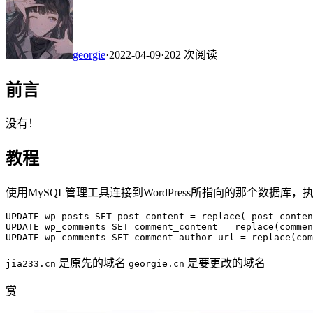
georgie
·
2022-04-09
·
202 次阅读
前言
没有！
教程
使用MySQL管理工具连接到WordPress所指向的那个数据库，
UPDATE wp_posts SET post_content = replace( post_conten
UPDATE wp_comments SET comment_content = replace(commen
UPDATE wp_comments SET comment_author_url = replace(com
是原先的域名
是要更改的域名
jia233.cn
georgie.cn
赏