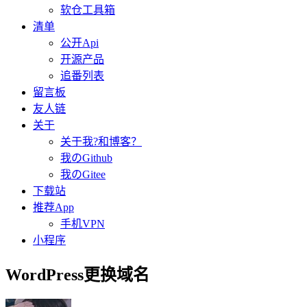
软仓工具箱
清单
公开Api
开源产品
追番列表
留言板
友人链
关于
关于我?和博客？
我のGithub
我のGitee
下载站
推荐App
手机VPN
小程序
WordPress更换域名