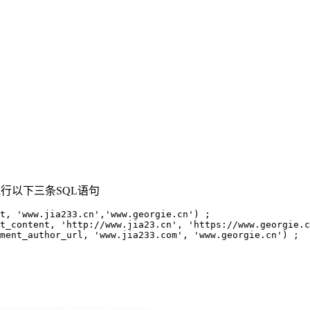
执行以下三条SQL语句
t, 'www.jia233.cn','www.georgie.cn') ; 

t_content, 'http://www.jia23.cn', 'https://www.georgie.c
ment_author_url, 'www.jia233.com', 'www.georgie.cn') ;