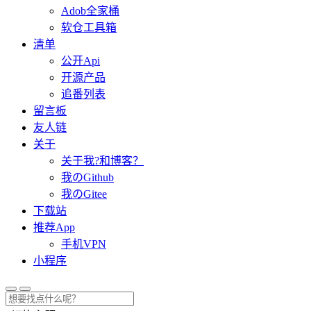
Adob全家桶
软仓工具箱
清单
公开Api
开源产品
追番列表
留言板
友人链
关于
关于我?和博客？
我のGithub
我のGitee
下载站
推荐App
手机VPN
小程序