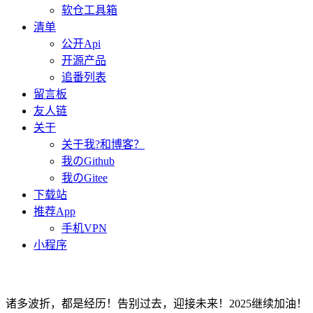
软仓工具箱
清单
公开Api
开源产品
追番列表
留言板
友人链
关于
关于我?和博客？
我のGithub
我のGitee
下载站
推荐App
手机VPN
小程序
诸多波折，都是经历！告别过去，迎接未来！2025继续加油！