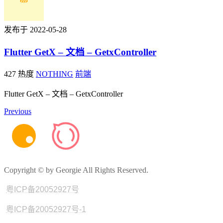
发布于 2022-05-28
Flutter GetX – 文档 – GetxController
427 热度
NOTHING
前端
Flutter GetX – 文档 – GetxController
Previous
Copyright © by Georgie All Rights Reserved.
粤ICP备20052927号
粤ICP备20052927号-1