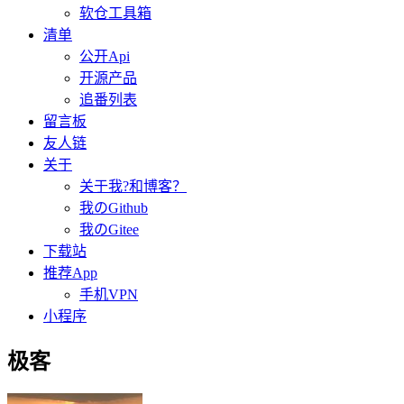
软仓工具箱
清单
公开Api
开源产品
追番列表
留言板
友人链
关于
关于我?和博客？
我のGithub
我のGitee
下载站
推荐App
手机VPN
小程序
极客