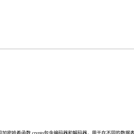
集 实现的一组加密哈希函数 crypto包含编码器和解码器，用于在不同的数据