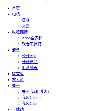
首页
归档
极客
文章
收藏链接
Adob全家桶
软仓工具箱
清单
公开Api
开源产品
追番列表
留言板
友人链
关于
关于我?和博客？
我のGithub
我のGitee
下载站