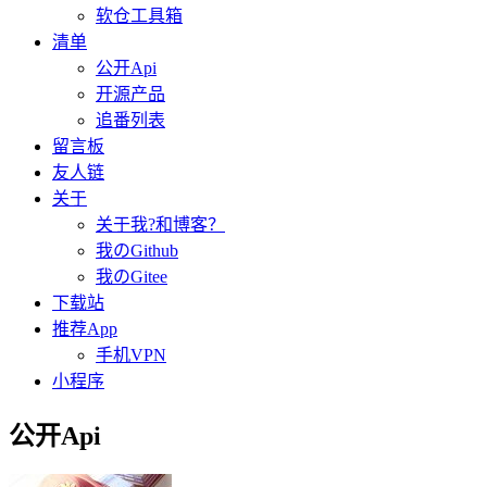
软仓工具箱
清单
公开Api
开源产品
追番列表
留言板
友人链
关于
关于我?和博客？
我のGithub
我のGitee
下载站
推荐App
手机VPN
小程序
公开Api