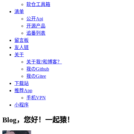
软仓工具箱
清单
公开Api
开源产品
追番列表
留言板
友人链
关于
关于我?和博客？
我のGithub
我のGitee
下载站
推荐App
手机VPN
小程序
Blog，您好！一起猿！