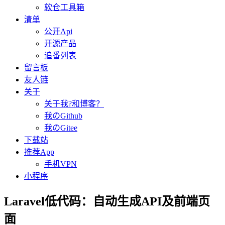
软仓工具箱
清单
公开Api
开源产品
追番列表
留言板
友人链
关于
关于我?和博客？
我のGithub
我のGitee
下载站
推荐App
手机VPN
小程序
Laravel低代码：自动生成API及前端页
面