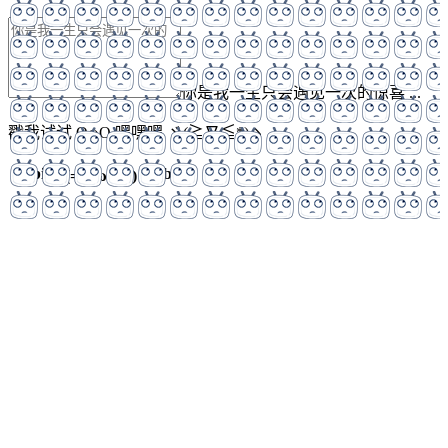
你是我一生只会遇见一次的惊喜 ...
戳我试试 OωO
嘿嘿嘿 ヾ(≧∇≦*)ゝ
bilibili~
Tieba
(=・ω・=)