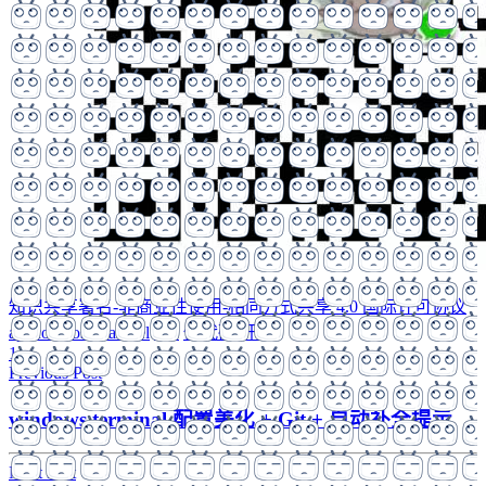
知识共享署名-非商业性使用-相同方式共享 4.0 国际许可协议
api
composer
laravel
vue
低代码
开源
1
Previous Post
windows terminal 配置美化 + Git + 自动补全提示
Next Post