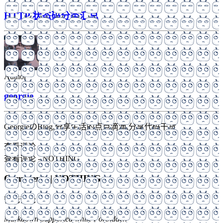
HTTP 状态码分类汇总
Author
georgie
GeorgieのBlog,分享生活的点点滴滴,分享代码干货
查看评论
查看评论 -
NOTHING
Comments |
NOTHING
暂无评论
Markdown Supported while
Forbidden