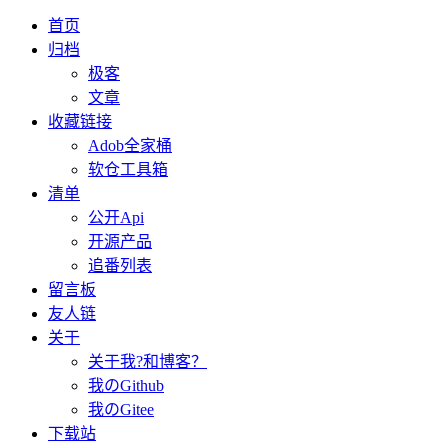
首页
归档
极客
文章
收藏链接
Adob全家桶
软仓工具箱
清单
公开Api
开源产品
追番列表
留言板
友人链
关于
关于我?和博客？
我のGithub
我のGitee
下载站