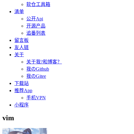
软仓工具箱
清单
公开Api
开源产品
追番列表
留言板
友人链
关于
关于我?和博客？
我のGithub
我のGitee
下载站
推荐App
手机VPN
小程序
vim