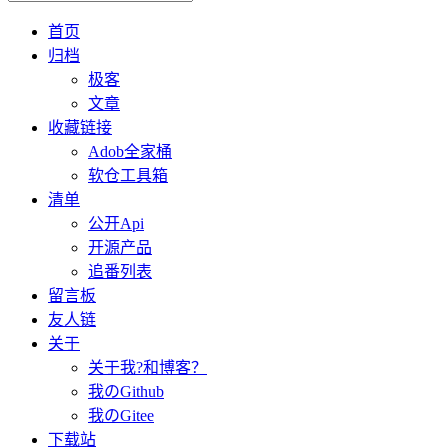
首页
归档
极客
文章
收藏链接
Adob全家桶
软仓工具箱
清单
公开Api
开源产品
追番列表
留言板
友人链
关于
关于我?和博客？
我のGithub
我のGitee
下载站