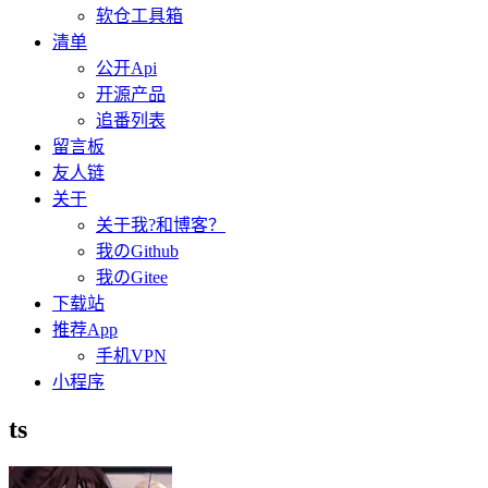
软仓工具箱
清单
公开Api
开源产品
追番列表
留言板
友人链
关于
关于我?和博客？
我のGithub
我のGitee
下载站
推荐App
手机VPN
小程序
ts