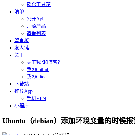
软仓工具箱
清单
公开Api
开源产品
追番列表
留言板
友人链
关于
关于我?和博客？
我のGithub
我のGitee
下载站
推荐App
手机VPN
小程序
Ubuntu（debian）添加环境变量的时候报