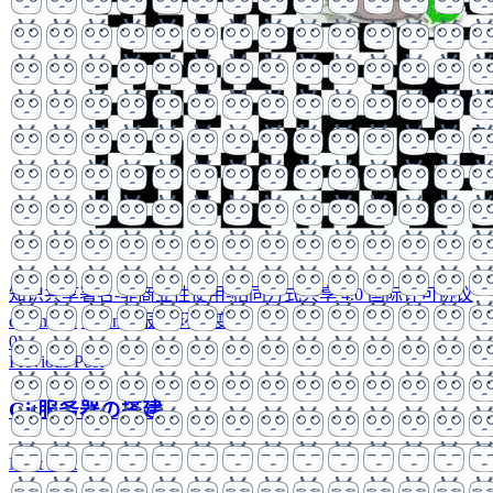
知识共享署名-非商业性使用-相同方式共享 4.0 国际许可协议
debin
fish
Ubuntu
报错
环境变量
0
Previous Post
Git服务器の搭建
Next Post