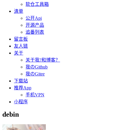
软仓工具箱
清单
公开Api
开源产品
追番列表
留言板
友人链
关于
关于我?和博客？
我のGithub
我のGitee
下载站
推荐App
手机VPN
小程序
debin