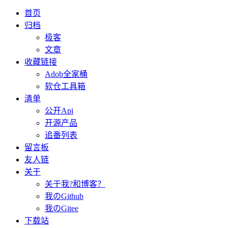
首页
归档
极客
文章
收藏链接
Adob全家桶
软仓工具箱
清单
公开Api
开源产品
追番列表
留言板
友人链
关于
关于我?和博客？
我のGithub
我のGitee
下载站