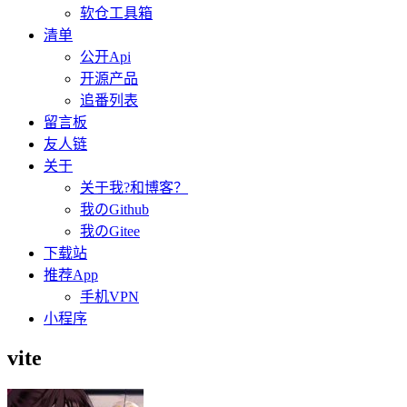
软仓工具箱
清单
公开Api
开源产品
追番列表
留言板
友人链
关于
关于我?和博客？
我のGithub
我のGitee
下载站
推荐App
手机VPN
小程序
vite