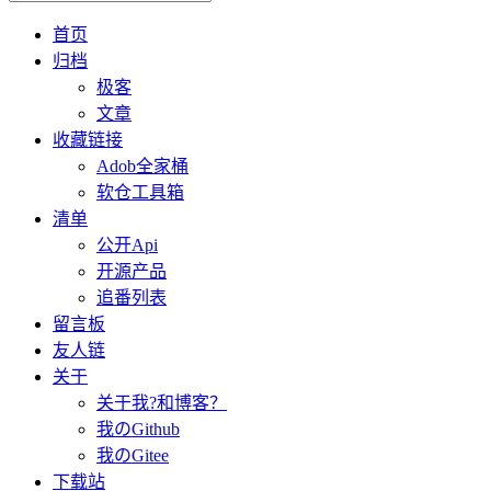
首页
归档
极客
文章
收藏链接
Adob全家桶
软仓工具箱
清单
公开Api
开源产品
追番列表
留言板
友人链
关于
关于我?和博客？
我のGithub
我のGitee
下载站