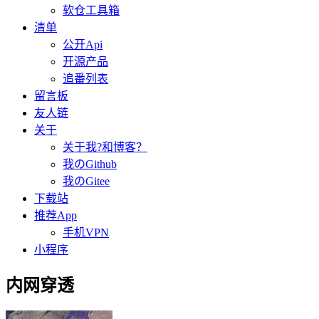
软仓工具箱
清单
公开Api
开源产品
追番列表
留言板
友人链
关于
关于我?和博客？
我のGithub
我のGitee
下载站
推荐App
手机VPN
小程序
内网穿透