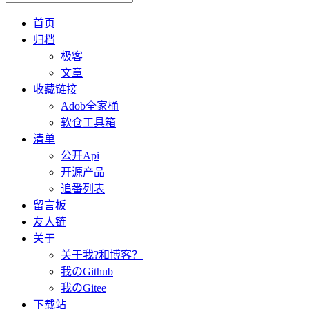
首页
归档
极客
文章
收藏链接
Adob全家桶
软仓工具箱
清单
公开Api
开源产品
追番列表
留言板
友人链
关于
关于我?和博客？
我のGithub
我のGitee
下载站