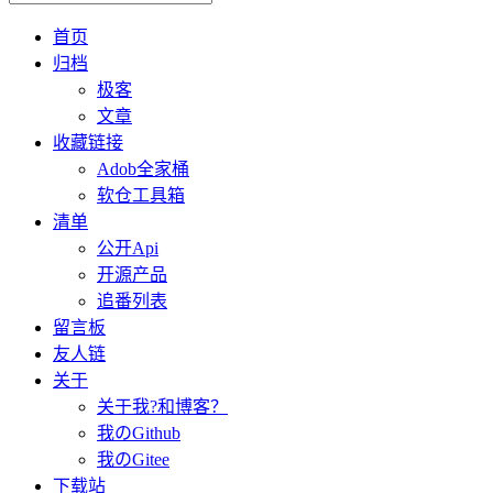
首页
归档
极客
文章
收藏链接
Adob全家桶
软仓工具箱
清单
公开Api
开源产品
追番列表
留言板
友人链
关于
关于我?和博客？
我のGithub
我のGitee
下载站