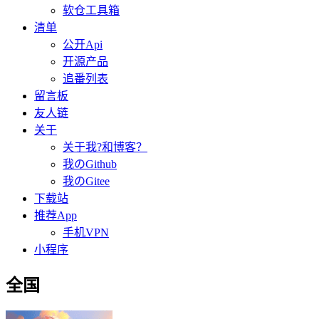
软仓工具箱
清单
公开Api
开源产品
追番列表
留言板
友人链
关于
关于我?和博客？
我のGithub
我のGitee
下载站
推荐App
手机VPN
小程序
全国